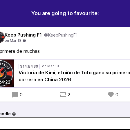
You are going to favourite:
Keep Pushing F1
@KeepPushingF1
 primera de muchas
S14:E430
Victoria de Kimi, el niño de Toto gana su primer
carrera en China 2026
24:22
0
2
0
andle