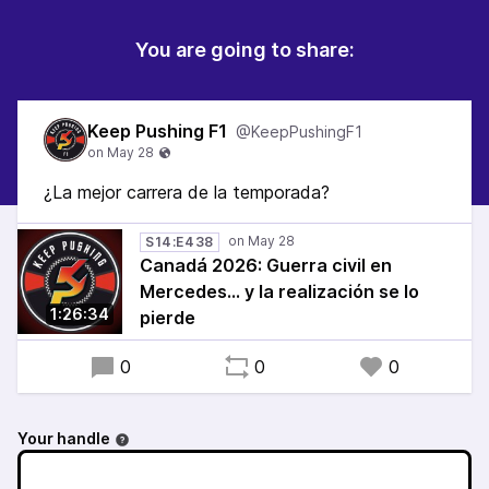
You are going to share:
Keep Pushing F1
@KeepPushingF1
¿La mejor carrera de la temporada?
S14:E438
Canadá 2026: Guerra civil en
Mercedes... y la realización se lo
1:26:34
pierde
0
0
0
Your handle