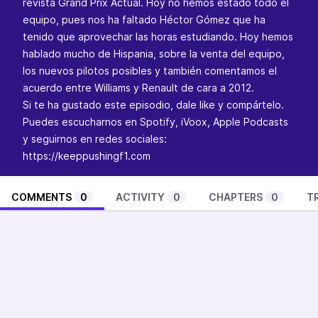
revista Grand Prix Actual. Hoy no hemos estado todo el
equipo, pues nos ha faltado Héctor Gómez que ha
tenido que aprovechar las horas estudiando. Hoy hemos
hablado mucho de Hispania, sobre la venta del equipo,
los nuevos pilotos posibles y también comentamos el
acuerdo entre Williams y Renault de cara a 2012.
Si te ha gustado este episodio, dale like y compártelo.
Puedes escucharnos en Spotify, iVoox, Apple Podcasts
y seguirnos en redes sociales:
https://keeppushingf1.com
COMMENTS
0
ACTIVITY
0
CHAPTERS
0
T