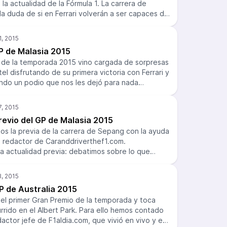
 la actualidad de la Fórmula 1. La carrera de
la duda de si en Ferrari volverán a ser capaces de
ver si lo de Malasia fue un espejismo provocado
bará McLaren esta carrera o tampoco toca? Diego,
bo debatimos este tema y muchos otros. Héctor,
P de Malasia 2015
id nos trae “su” sección al final del programa.
 de la temporada 2015 vino cargada de sorpresas
el disfrutando de su primera victoria con Ferrari y
do un podio que nos les dejó para nada
semana contamos con las bajas de Héctor, Iván y
elta de Samuel. Repasamos el acierto estratégico
imera derrota en mucho tiempo de Mercedes.
revio del GP de Malasia 2015
italianos de acabar con el dominio de Hamilton y
s la previa de la carrera de Sepang con la ayuda
l calvario de McLaren y el buen trabajo de
 redactor de Caranddriverthef1.com.
 Todo ello acompañado de El Mundialito y la Liga
 actualidad previa: debatimos sobre lo que
 en la segunda cita del año, de si Manor saldrá
 o sobre si Rosberg podrá intimidar a Hamilton al
bién analizamos las noticias más destacadas de
P de Australia 2015
abar el programa hablando de… Top Gear.
o el primer Gran Premio de la temporada y toca
urrido en el Albert Park. Para ello hemos contado
actor jefe de F1aldia.com, que vivió en vivo y en