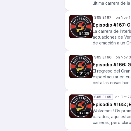
última carrera de 
no estrategia de Ha
de Vettel y las múl
S05:E167
También anunciamos
Episodio #167: G
de ‘explicit’. ¡A disf
La carrera de Inter
54:05
actuaciones de Ve
de emoción a un Gr
siesta. Y precisam
David Pereira, la 
S05:E166
año pasado, antes 
Episodio #166: 
capítulo más que de
El regreso del Gran
1:01:54
espectacular en cua
pista las cosas han
ha vuelto a salir a
convertido, por fin
S05:E165
venganza de #BO77A
Episodio #165: ¡
Alonso y la tensión 
¡Volvemos! Os prom
güey!
1:17:06
parados, aquí esta
carreras, pero claro,
que nos vamos adel