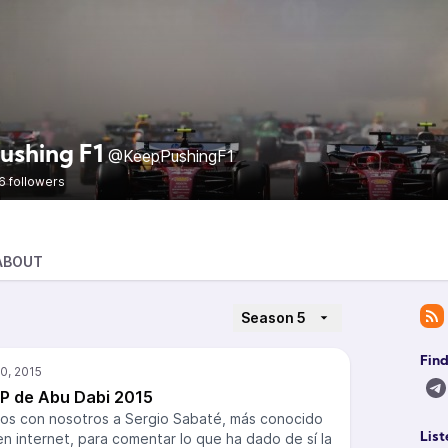
ushing F1
@KeepPushingF1
6 followers
ABOUT
Season 5
Find
GP de Abu Dabi 2015
os con nosotros a Sergio Sabaté, más conocido
n internet, para comentar lo que ha dado de sí la
List