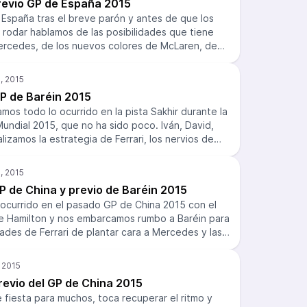
Previo GP de España 2015
¡A disfrutarlo!
ue volverá con nosotros. Gracias a todos por
a España tras el breve parón y antes de que los
te más de 164 episodios (de momento) y
rodar hablamos de las posibilidades que tiene
tonterías. Volveremos… pero hasta entonces, ya
Mercedes, de los nuevos colores de McLaren, de
ng!
 con la resistencia e incluso de Eurovision con
s, nuestro invitado del día. Lamentablemente,
n galega del podcast, así que esperamos que
GP de Baréin 2015
dan estar la semana que viene analizando lo que
os todo lo ocurrido en la pista Sakhir durante la
o en Montmeló. ¡Si vas, cuéntanoslo!
Mundial 2015, que no ha sido poco. Iván, David,
izamos la estrategia de Ferrari, los nervios de
s de pata de Vettel y los casi puntos de
n nos ha quedado tiempo para meterle 44
beza” Stevens. ¡A correr!
P de China y previo de Baréin 2015
 ocurrido en el pasado GP de China 2015 con el
e Hamilton y nos embarcamos rumbo a Baréin para
idades de Ferrari de plantar cara a Mercedes y las
paso adelante por parte de McLaren.
revio del GP de China 2015
fiesta para muchos, toca recuperar el ritmo y