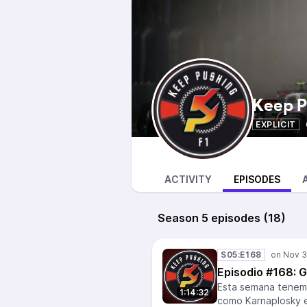
Keep P
EXPLICIT
ACTIVITY
EPISODES
Season 5 episodes (18)
S05:E168
Episodio #168: 
Esta semana tenem
1:14:32
como Karnaplosky e