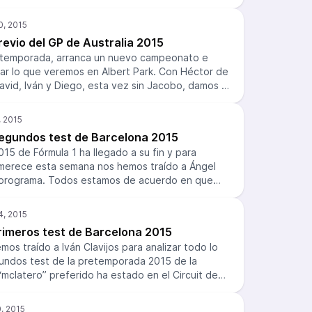
 disputada este pasado fin de semana en
nio de Mercedes, el primer podio de rojo para
e Sainz o el descalabro de McLaren son algunos de
revio del GP de Australia 2015
 del programa. Además, vuelven el Mundialito y la
a temporada, arranca un nuevo campeonato e
ar lo que veremos en Albert Park. Con Héctor de
David, Iván y Diego, esta vez sin Jacobo, damos un
 polémicas que se mantienen en el ambiente de la
 accidente de Alonso, los problemas de Manor y
ituación entre Giedo Van der Garde y Sauber.
Segundos test de Barcelona 2015
5 de Fórmula 1 ha llegado a su fin y para
 merece esta semana nos hemos traído a Ángel
al programa. Todos estamos de acuerdo en que
ado su ventaja y en que Williams y Ferrari serán
 perseguidores, pero de ahí para atrás hay
rá McLaren acabar la carrera de Australia?,
Primeros test de Barcelona 2015
st este año?, ¿corren los plátanos? ¡A disfrutar!
os traído a Iván Clavijos para analizar todo lo
gundos test de la pretemporada 2015 de la
“mclatero” preferido ha estado en el Circuit de
a a pie de pista viendo a los monoplazas rodar y
clusiones de primera mano. Poco a poco vamos