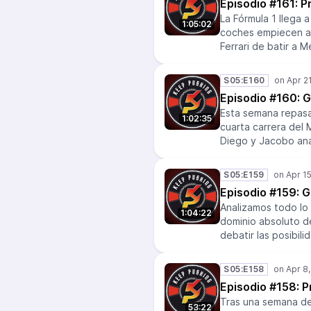
Episodio #161: 
McLaren (otra vez). 
es el Mundialito, q
La Fórmula 1 llega 
1:05:02
escucharnos duran
coches empiecen a 
aguantar nuestras 
Ferrari de batir a 
sabéis: Keep Pushi
Hülkenberg probando
Eloy Entrambasagua
S05:E160
nos falló la facció
Episodio #160: 
Jacobo y Diego pue
Esta semana repasam
pasará este doming
1:02:35
cuarta carrera del 
Diego y Jacobo anal
Rosberg, las metida
McLaren. Y tambié
S05:E159
segundos a Will “ca
Episodio #159: G
Analizamos todo lo
1:04:22
dominio absoluto d
debatir las posibil
de ver un pequeño 
S05:E158
Episodio #158: P
Tras una semana de 
53:22