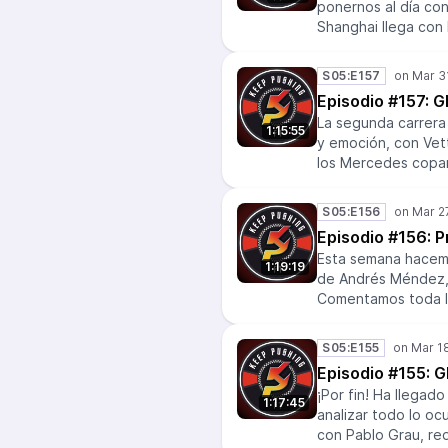
ponernos al día con
Shanghai llega con 
batir a Mercedes o 
por el calor. ¿Aca
S05:E157
Iván, David y Jaco
Episodio #157: G
ya tal. Además, Dav
La segunda carrera
1:15:55
y emoción, con Vett
los Mercedes copan
satisfechos. Esta 
Diego, y con la vu
S05:E156
de Ferrari y la pr
Episodio #156: P
¿Serán capaces los 
Esta semana hacemo
Rosberg? También e
1:19:19
de Andrés Méndez,
Verstappen y Sainz.
Comentamos toda la
Keep Pushing.
podrá hacer McLaren
finalmente a pista,
S05:E155
menos un poco. Tam
Episodio #155: G
la semana, para ac
¡Por fin! Ha llegad
1:17:45
analizar todo lo oc
con Pablo Grau, red