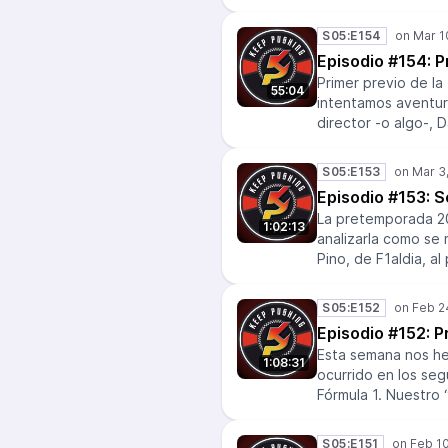
directo la carrera
Melbourne. El domi
S05:E154
Vettel, el debut d
Episodio #154: P
los temas centrales
Primer previo de l
Liga Keep Pushing.
55:04
intentamos aventur
director -o algo-, 
repaso a todas las
Fórmula 1, como el
S05:E153
también la tensa s
Episodio #153: 
La pretemporada 201
1:02:13
analizarla como se
Pino, de F1aldia, 
Mercedes ha aument
sus más inmediatos
S05:E152
muchas dudas: ¿Pod
Episodio #152: 
¿habrá Liga KPpodca
Esta semana nos hem
1:08:31
ocurrido en los se
Fórmula 1. Nuestro 
Barcelona-Cataluny
nos acerca sus con
S05:E151