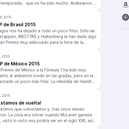
la temporada… que no ha sido mucho. Analizamos la
milton, la decente carrera de Kimi, la remontada
tiples sanciones que se llevó Max Verstappen.
 el ganador de la LigaKP. Y todo bajo la etiqueta
P de Brasil 2015
rutarlo!
lagos nos ha dejado a todo un poco fríos. Sólo las
rstappen, #BO77AS y Hülkenberg le han dado algo
an Premio muy adecuado para la hora de la
ente para hablar de Max está con nosotros hoy
persona que nos “presentó” al pequeño genio el
de su debut en F1. ¡Esperamos que disfrutéis del
GP de México 2015
 la carrera!
 Premio de México a la Fórmula 1 ha sido muy
nto al ambiente vivido en las gradas, pero en la
 estado un poco más frías. La rebeldía de Hamilton
 la luz en el Hermanos Rodríguez y Rosberg ha
, una de sus poles en victoria. Comentamos la
S, el doble abandono de Ferrari, la “carrera” de
Estamos de vuelta!
vivida por el bravo bolardo del pit-lane. ¡Pica,
etimos que volveríamos y, tras cinco meses
mos. La cosa era volver cuando McLaren ganase
 visto lo visto eso podría ser en el siglo XXII, así
antando. Fuera bromas, durante todo este